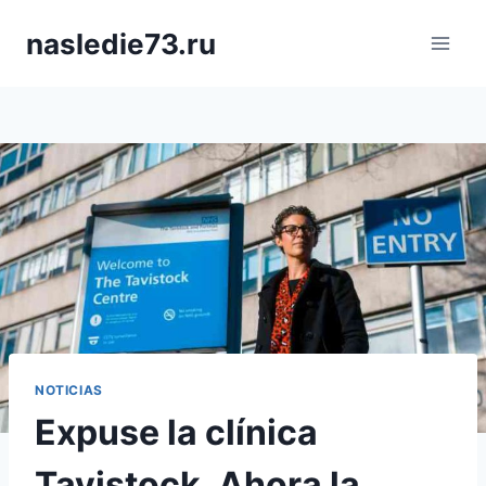
Saltar
nasledie73.ru
al
contenido
NOTICIAS
Expuse la clínica
Tavistock. Ahora la