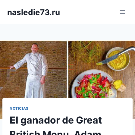
Saltar
nasledie73.ru
al
contenido
NOTICIAS
El ganador de Great
British Menu, Adam